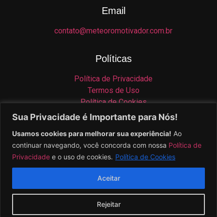
Email
contato@meteoromotivador.com.br
Políticas
Política de Privacidade
Termos de Uso
Política de Cookies
Isenção de Responsabilidade
Sua Privacidade é Importante para Nós!
Usamos cookies para melhorar sua experiência!
Ao
Contato
continuar navegando, você concorda com nossa
Política de
Privacidade
e o uso de cookies.
Política de Cookies
Aceitar
© 2025 Meteoro Digital – Todos os direitos reservados.
Rejeitar