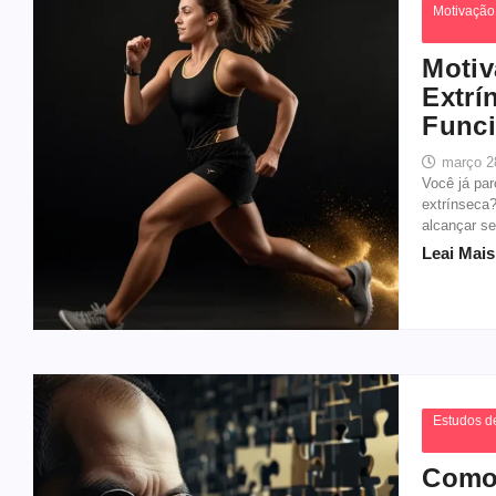
Motivação
Motiv
Extrí
Func
março 2
Você já par
extrínseca
alcançar se
Leai Mais.
Estudos d
Como 