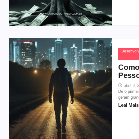
Desenvolv
Como 
Pesso
abril 9,
Dê o prime
geram gra
Leai Mais.