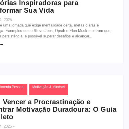
tórias Inspiradoras para
formar Sua Vida
4, 2025
-
é uma jornada que exige mentalidade certa, metas claras e
ça. Exemplos como Steve Jobs, Oprah e Elon Musk mostram que,
 persistência, é possível superar desafios e alcançar...
..
imento Pessoal
Motivação & Mindset
Vencer a Procrastinação e
trar Motivação Duradoura: O Guia
leto
4, 2025
-