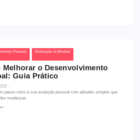
imento Pessoal
Motivação & Mindset
Melhorar o Desenvolvimento
al: Guia Prático
 2025
-
iro passo rumo à sua evolução pessoal com atitudes simples que
ndes mudanças.
..