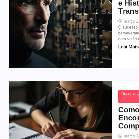
e His
Trans
março 2
O sucesso 
perseveran
com visão e
Leai Mais.
Desenvolv
Como 
Encon
Comp
março 2