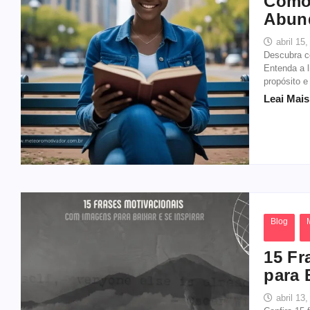
Como 
Abun
abril 15
Descubra c
Entenda a 
propósito e
Leai Mais.
Blog
15 Fr
para 
abril 13