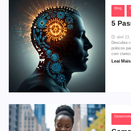
Blog
5 Pas
abril 23
Descubra c
práticos pa
com clareza
Leai Mais.
Desenvolv