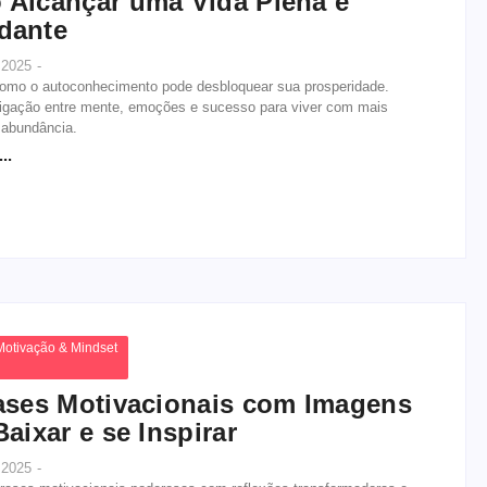
Alcançar uma Vida Plena e
dante
, 2025
-
omo o autoconhecimento pode desbloquear sua prosperidade.
ligação entre mente, emoções e sucesso para viver com mais
 abundância.
..
Motivação & Mindset
ases Motivacionais com Imagens
Baixar e se Inspirar
, 2025
-