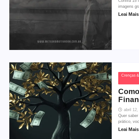
Confira 15 
imagens gra
Leai Mais.
Crenças &
Como 
Finan
abril 12
Quer saber
prático, vo
Leai Mais.