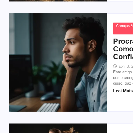
Crenças &
Procr
Como 
Confi
abril 3,
Este artigo
como crenç
disso, traz
Leai Mais.