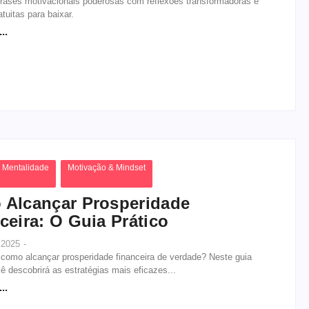
frases motivacionais poderosas com reflexões transformadoras e
tuitas para baixar.
..
 Mentalidade
Motivação & Mindset
Alcançar Prosperidade
ceira: O Guia Prático
, 2025
-
 como alcançar prosperidade financeira de verdade? Neste guia
cê descobrirá as estratégias mais eficazes...
..