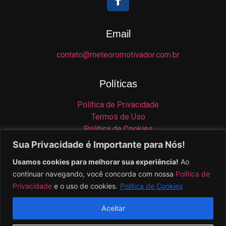
Email
contato@meteoromotivador.com.br
Políticas
Política de Privacidade
Termos de Uso
Política de Cookies
Isenção de Responsabilidade
Sua Privacidade é Importante para Nós!
Usamos cookies para melhorar sua experiência!
Ao
Contato
continuar navegando, você concorda com nossa
Política de
Privacidade
e o uso de cookies.
Política de Cookies
Aceitar
© 2025 Meteoro Digital – Todos os direitos reservados.