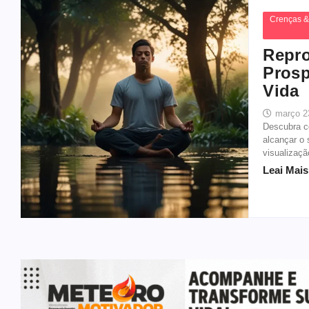
Crenças &
Repro
Prosp
Vida
março 2
Descubra c
alcançar o 
visualizaçã
Leai Mais.