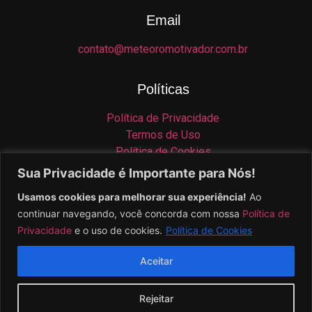
Email
contato@meteoromotivador.com.br
Políticas
Política de Privacidade
Termos de Uso
Política de Cookies
Isenção de Responsabilidade
Sua Privacidade é Importante para Nós!
Usamos cookies para melhorar sua experiência!
Ao
Contato
continuar navegando, você concorda com nossa
Política de
Privacidade
e o uso de cookies.
Política de Cookies
Aceitar
© 2025 Meteoro Digital – Todos os direitos reservados.
Rejeitar