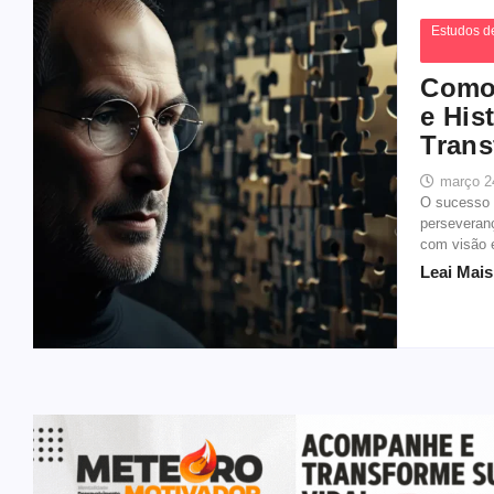
Estudos d
Como 
e His
Trans
março 2
O sucesso 
perseveran
com visão e
Leai Mais.